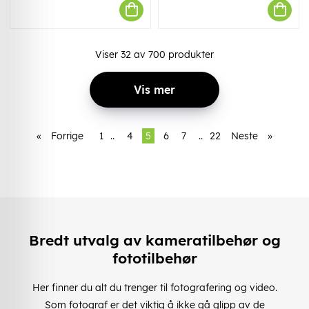
Viser
32
av
700
produkter
Vis mer
«
Forrige
1
..
4
5
6
7
..
22
Neste
»
Bredt utvalg av kameratilbehør og
fototilbehør
Her finner du alt du trenger til fotografering og video.
Som fotograf er det viktig å ikke gå glipp av de