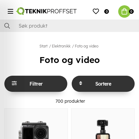
0
0
Start
Elektronikk
Foto og video
Foto og video
Filtrer
Sortere
700
produkter