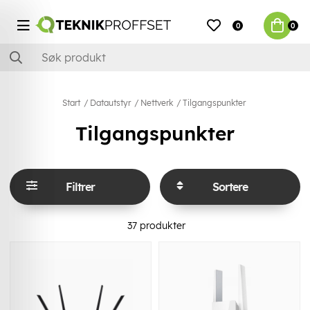
0
0
Start
Datautstyr
Nettverk
Tilgangspunkter
Tilgangspunkter
Filtrer
Sortere
37
produkter