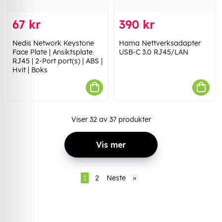
67 kr
390 kr
Nedis Network Keystone
Hama Nettverksadapter
Face Plate | Ansiktsplate
USB-C 3.0 RJ45/LAN
RJ45 | 2-Port port(s) | ABS |
Hvit | Boks
Viser
32
av
37
produkter
Vis mer
1
2
Neste
»