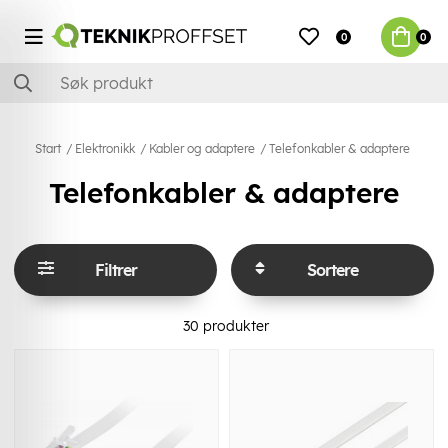
0
0
Start
Elektronikk
Kabler og adaptere
Telefonkabler & adaptere
Telefonkabler & adaptere
Filtrer
Sortere
30
produkter