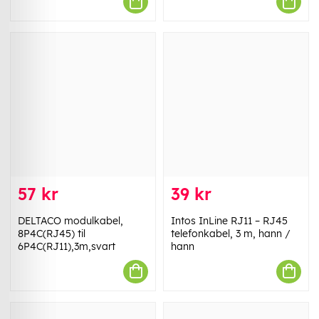
57 kr
39 kr
DELTACO modulkabel,
Intos InLine RJ11 – RJ45
8P4C(RJ45) til
telefonkabel, 3 m, hann /
6P4C(RJ11),3m,svart
hann