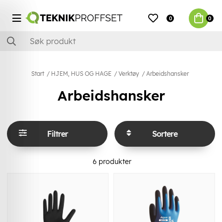
0
0
Start
HJEM, HUS OG HAGE
Verktøy
Arbeidshansker
Arbeidshansker
Filtrer
Sortere
6
produkter