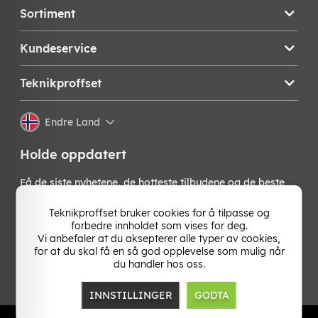
Sortiment
Kundeservice
Teknikproffset
Endre Land
Holde oppdatert
Få de siste nyhetene, de hotteste tilbudene og de beste
tipsene fra oss direkte i innboksen din. Meld deg på vårt
nyhetsbrev!
Teknikproffset bruker cookies for å tilpasse og
forbedre innholdet som vises for deg.
Vi anbefaler at du aksepterer alle typer av cookies,
OK
for at du skal få en så god opplevelse som mulig når
du handler hos oss.
INNSTILLINGER
GODTA
TP E-commerce Norway
Org.nr: 931 502 107