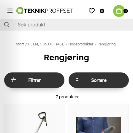
0
0
Start
HJEM, HUS OG HAGE
Hageprodukter
Rengjøring
Rengjøring
Filtrer
Sortere
7
produkter