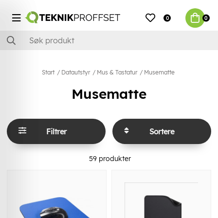
0
0
Start
Datautstyr
Mus & Tastatur
Musematte
Musematte
Filtrer
Sortere
59
produkter