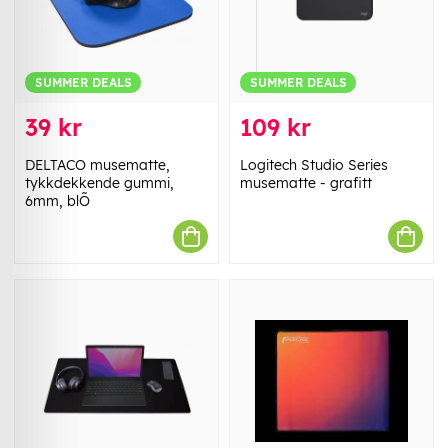
SUMMER DEALS
SUMMER DEALS
39 kr
109 kr
DELTACO musematte,
Logitech Studio Series
tykkdekkende gummi,
musematte - grafitt
6mm, blÕ