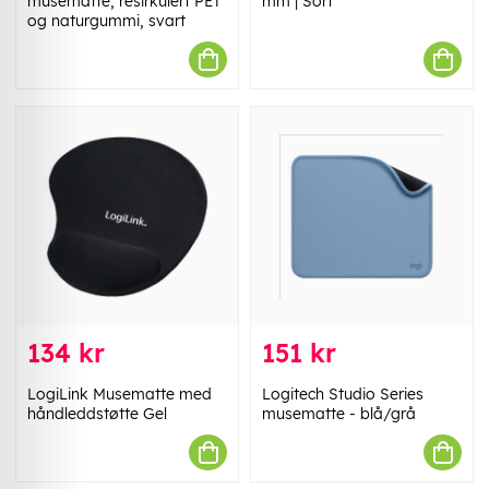
musematte, resirkulert PET
mm | Sort
og naturgummi, svart
134 kr
151 kr
LogiLink Musematte med
Logitech Studio Series
håndleddstøtte Gel
musematte - blå/grå