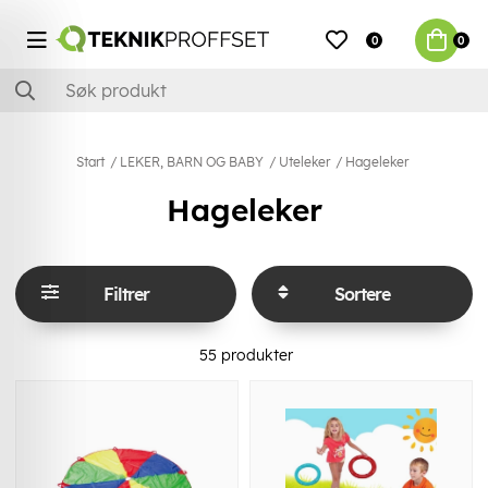
0
0
Start
LEKER, BARN OG BABY
Uteleker
Hageleker
Hageleker
Filtrer
Sortere
55
produkter