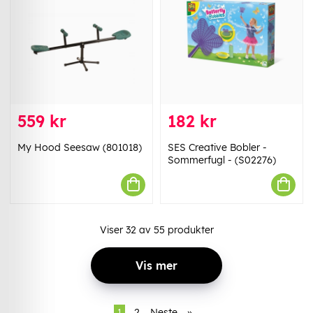
559 kr
182 kr
My Hood Seesaw (801018)
SES Creative Bobler -
Sommerfugl - (S02276)
Viser
32
av
55
produkter
Vis mer
1
2
Neste
»