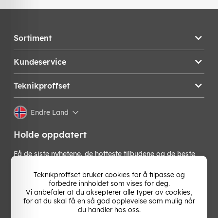
Sortiment
Kundeservice
Teknikproffset
Endre Land
Holde oppdatert
Få de siste nyhetene, de hotteste tilbudene og de beste
tipsene fra oss direkte i innboksen din. Meld deg på vårt
nyhetsbrev!
Teknikproffset bruker cookies for å tilpasse og
forbedre innholdet som vises for deg.
Vi anbefaler at du aksepterer alle typer av cookies,
OK
for at du skal få en så god opplevelse som mulig når
du handler hos oss.