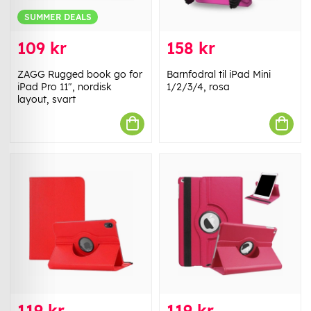
SUMMER DEALS
109 kr
158 kr
ZAGG Rugged book go for
Barnfodral til iPad Mini
iPad Pro 11", nordisk
1/2/3/4, rosa
layout, svart
119 kr
119 kr