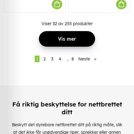
Viser
32
av
255
produkter
Vis mer
1
2
3
4
..
8
Neste
»
Få riktig beskyttelse for nettbrettet
ditt
Beskytt det dyrebare nettbrettet ditt på riktig måte, slik
at det ikke får unødvendige riper, sprekker eller annen