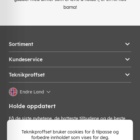
barna!
Sortiment
Kundeservice
Teknikproffset
Endre Land
Holde oppdatert
Få de siste nyhetene, de hotteste tilbudene og de beste
tipsene fra oss direkte i innboksen din. Meld deg på vårt
nyhetsbrev!
Teknikproffset bruker cookies for å tilpasse og
forbedre innholdet som vises for deg.