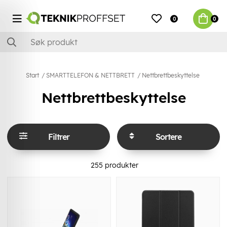
0
0
Start
SMARTTELEFON & NETTBRETT
Nettbrettbeskyttelse
Nettbrettbeskyttelse
Filtrer
Sortere
255
produkter