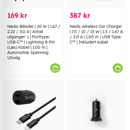
169 kr
387 kr
Nedis Billader | 20 W | 1.67 /
Nedis Wireless Car Charger
2.22 / 3.0 A | Antall
| 7.5 / 10 / 15 W | 1.5 / 1.67 A
utganger: 1 | Porttype:
/ 2.0 A | 1.00 m | USB Type-
USB-C™ | Lightning 8-Pin
C™ | Inkludert kabel
(Løs) Kabel | 1.00 m |
Automatisk Spenning
Utvalg