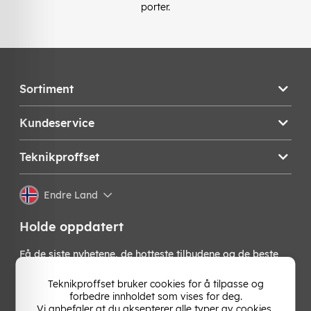
porter.
Sortiment
Kundeservice
Teknikproffset
Endre Land
Holde oppdatert
Få de siste nyhetene, de hotteste tilbudene og de beste
tipsene fra oss direkte i innboksen din. Meld deg på vårt
nyhetsbrev!
Teknikproffset bruker cookies for å tilpasse og
forbedre innholdet som vises for deg.
Vi anbefaler at du aksepterer alle typer av cookies,
OK