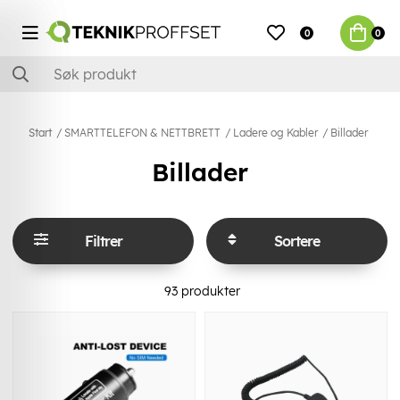
0
0
Start
SMARTTELEFON & NETTBRETT
Ladere og Kabler
Billader
Billader
Filtrer
Sortere
93
produkter