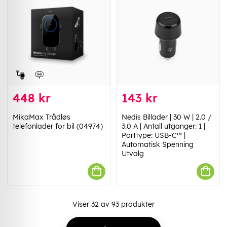
448 kr
143 kr
MikaMax Trådløs
Nedis Billader | 30 W | 2.0 /
telefonlader for bil (04974)
3.0 A | Antall utganger: 1 |
Porttype: USB-C™ |
Automatisk Spenning
Utvalg
Viser
32
av
93
produkter