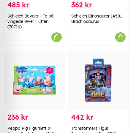
485 kr
362 kr
Schleich Bayala - Fe på
Schleich Dinosaurer 14581
vingede løver i luften
Brachiosaurus
(70714)
236 kr
442 kr
Peppa Pig Figursett 3"
Transformers Figur