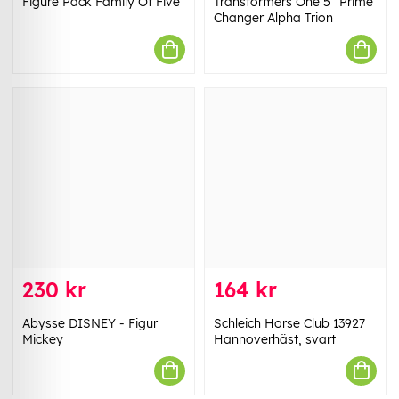
Figure Pack Family Of Five
Transformers One 5" Prime
Changer Alpha Trion
230 kr
164 kr
Abysse DISNEY - Figur
Schleich Horse Club 13927
Mickey
Hannoverhäst, svart