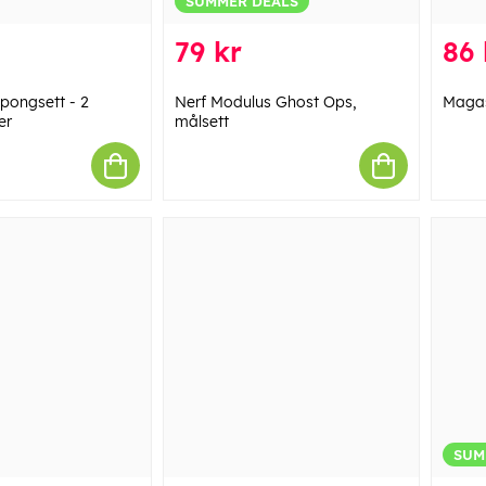
SUMMER DEALS
79 kr
86 
pongsett - 2
Nerf Modulus Ghost Ops,
Magasi
er
målsett
SUM