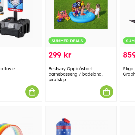
SUMMER DEALS
SUM
299 kr
859
tattavle
Bestway Oppblåsbart
Stiga
barnebasseng / badeland,
Graph
piratskip