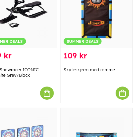
MER DEALS
SUMMER DEALS
 kr
109 kr
 Snowracer ICONIC
Skyteskjerm med ramme
ite Grey/Black