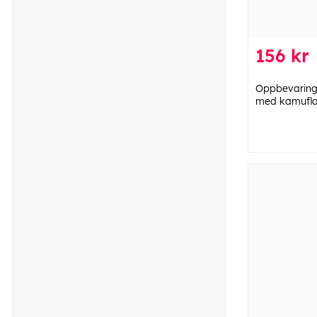
156 kr
Oppbevarings
med kamufla