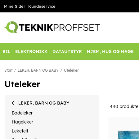
Mine Sider
Kundeservice
BIL
ELEKTRONIKK
DATAUTSTYR
HJEM, HUS OG HAGE
Start
LEKER, BARN OG BABY
Uteleker
Uteleker
LEKER, BARN OG BABY
440
produkte
Badeleker
Hageleker
Leketelt