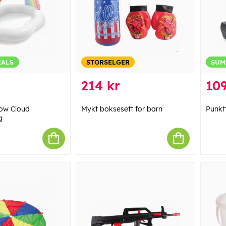
EALS
STORSELGER
SUM
214 kr
109
ow Cloud
Mykt boksesett for barn
Punktt
g