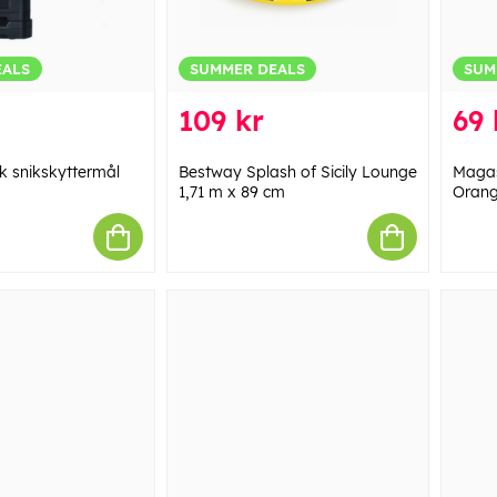
EALS
SUMMER DEALS
SUM
109 kr
69 
sk snikskyttermål
Bestway Splash of Sicily Lounge
Magasi
1,71 m x 89 cm
Oran