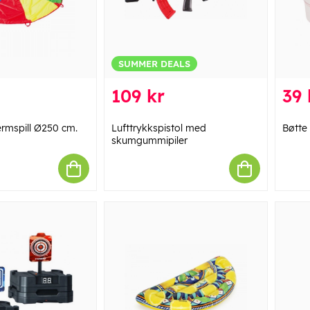
SUMMER DEALS
109 kr
39 
ermspill Ø250 cm.
Lufttrykkspistol med
Bøtte 
skumgummipiler