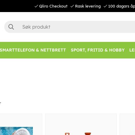
Qliro Checkout
Rask levering
100 dagars åp
SMARTTELEFON & NETTBRETT
SPORT, FRITID & HOBBY
LE
r