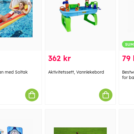
SUM
362 kr
79 
an med Soltak
Aktivitetssett, Vannlekebord
Bestw
for b