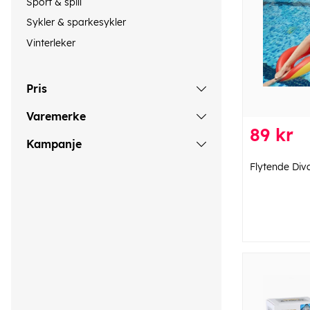
Sport & spill
Sykler & sparkesykler
Vinterleker
Pris
Varemerke
89 kr
Kampanje
Flytende Div