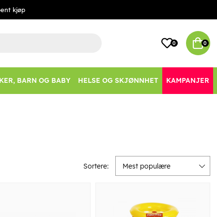
ent kjøp
0
0
KER, BARN OG BABY
HELSE OG SKJØNNHET
KAMPANJER
Sortere:
Mest populære