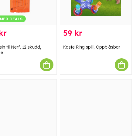
MER DEALS
kr
59 kr
n til Nerf, 12 skudd,
Kaste Ring spill, Oppblåsbar
ge