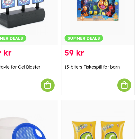
MER DEALS
SUMMER DEALS
 kr
59 kr
avle for Gel Blaster
15-biters Fiskespill for barn