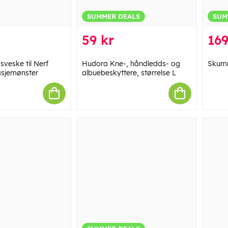
SUMMER DEALS
SUM
59 kr
169
veske til Nerf
Hudora Kne-, håndledds- og
Skumr
sjemønster
albuebeskyttere, størrelse L