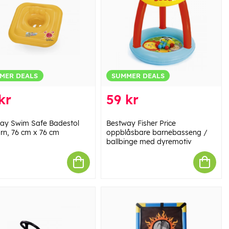
MER DEALS
SUMMER DEALS
kr
59 kr
ay Swim Safe Badestol
Bestway Fisher Price
arn, 76 cm x 76 cm
oppblåsbare barnebasseng /
ballbinge med dyremotiv