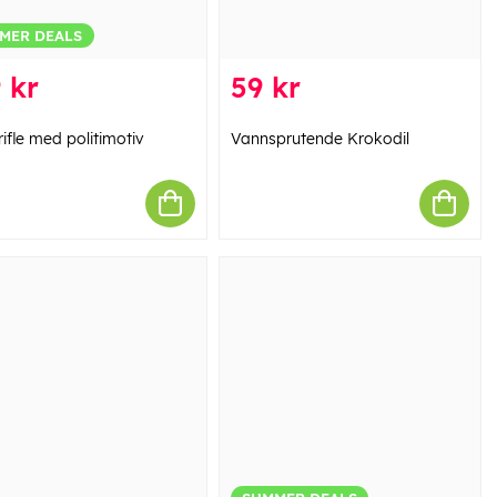
MER DEALS
 kr
59 kr
ifle med politimotiv
Vannsprutende Krokodil