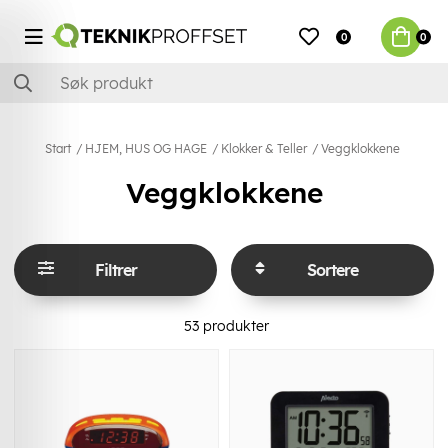
0
0
Start
HJEM, HUS OG HAGE
Klokker & Teller
Veggklokkene
Veggklokkene
Filtrer
Sortere
53
produkter