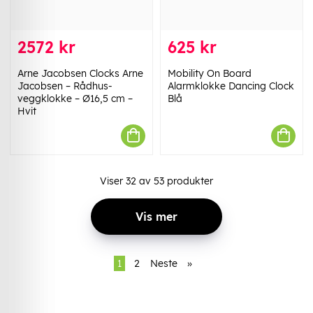
2572 kr
625 kr
Arne Jacobsen Clocks Arne
Mobility On Board
Jacobsen – Rådhus-
Alarmklokke Dancing Clock
veggklokke – Ø16,5 cm –
Blå
Hvit
Viser
32
av
53
produkter
Vis mer
1
2
Neste
»