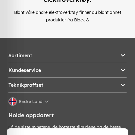
Blant våre andre elektroverktøy finner du blant annet
produkter fra Black &
Sortiment
Kundeservice
Teknikproffset
Endre Land
Holde oppdatert
Få de siste nyhetene, de hotteste tilbudene og de beste
tipsene fra oss direkte i innboksen din. Meld deg på vårt