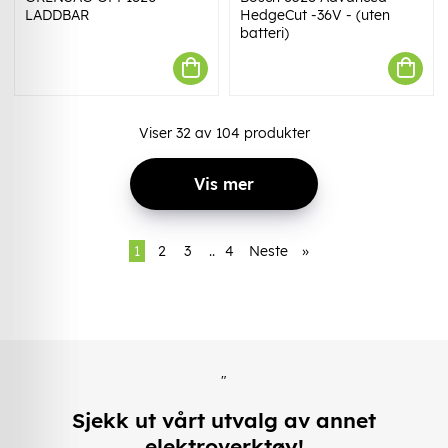
LADDBAR
HedgeCut -36V - (uten
batteri)
Viser
32
av
104
produkter
Vis mer
1
2
3
..
4
Neste
»
"
Sjekk ut vårt utvalg av annet
elektroverktøy!