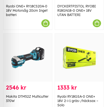
Ryobi ONE+ RY18CS20A-0
DYCKERTPISTOL RYOBI
18V Motorsåg 20cm Inget
R18GN18-0 ONE+ 18V
batteri
UTAN BATTERI
2546 kr
1333 kr
Makita DTM52Z Multicutter
Ryobi RY18GSA-0 ONE+
370W
18V 2-i-1 gräs-/häcksax –
Solo