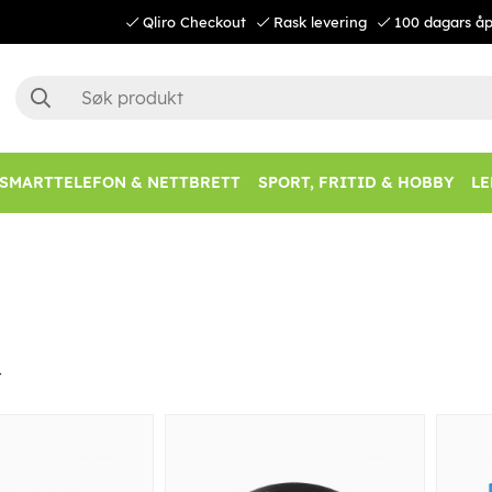
Qliro Checkout
Rask levering
100 dagars åp
SMARTTELEFON & NETTBRETT
SPORT, FRITID & HOBBY
LE
r