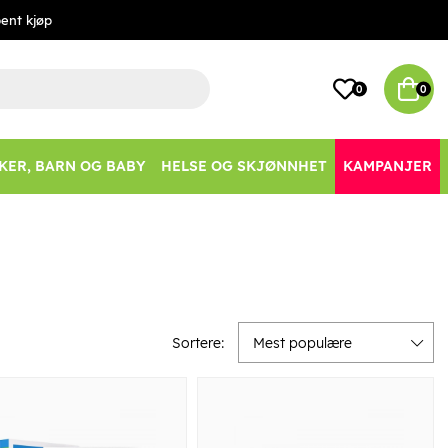
ent kjøp
0
0
KER, BARN OG BABY
HELSE OG SKJØNNHET
KAMPANJER
Sortere:
Mest populære