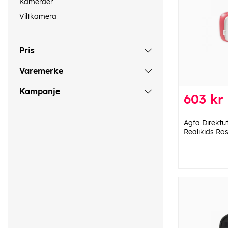
Kameraer
Viltkamera
Pris
Varemerke
Kampanje
603 kr
Agfa Direktu
Realikids Ro