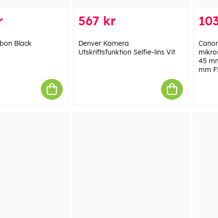
r
567 kr
103
rbon Black
Denver Kamera
Canon
Utskriftsfunktion Selfie-lins Vit
mikro
45 mm
mm F5