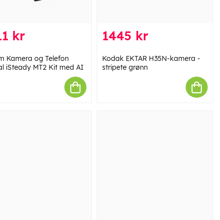
1 kr
1445 kr
 Kamera og Telefon
Kodak EKTAR H35N-kamera -
l iSteady MT2 Kit med AI
stripete grønn