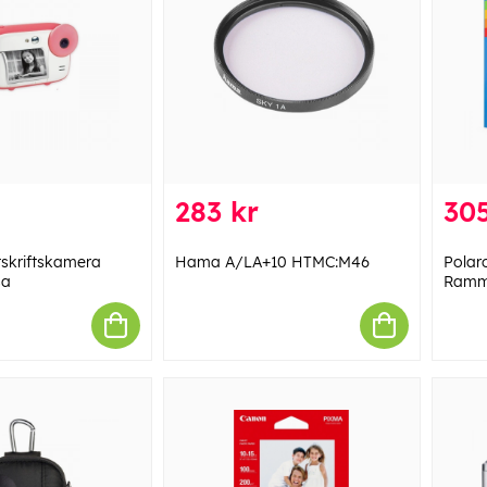
283 kr
305
tskriftskamera
Hama A/LA+10 HTMC:M46
Polar
sa
Ram