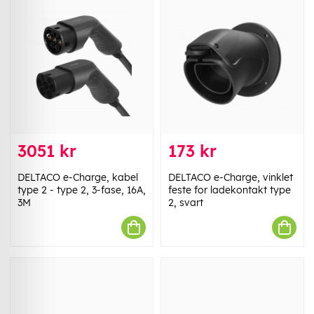
3051 kr
173 kr
DELTACO e-Charge, kabel
DELTACO e-Charge, vinklet
type 2 - type 2, 3-fase, 16A,
feste for ladekontakt type
3M
2, svart