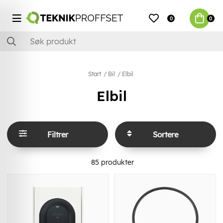
0
0
Start
Bil
Elbil
Elbil
Filtrer
Sortere
85
produkter