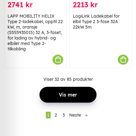
2741 kr
2213 kr
LAPP MOBILITY HELIX
LogiLink Ladekabel for
Type 2-ladekabel, opptil 22
elbil Type 2 3-fase 32A
kW, m, oransje
22kW 5m
(5555935015) 32 A, 3-faset,
for lading av hybrid- og
elbiler med Type 2-
tilkobling
Viser
32
av
85
produkter
Vis mer
1
2
3
Neste
»