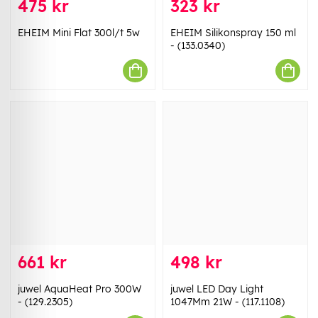
475 kr
323 kr
EHEIM Mini Flat 300l/t 5w
EHEIM Silikonspray 150 ml
- (133.0340)
661 kr
498 kr
juwel AquaHeat Pro 300W
juwel LED Day Light
- (129.2305)
1047Mm 21W - (117.1108)