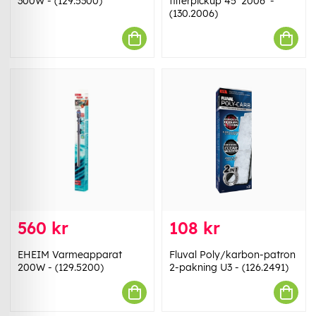
300W - (129.5300)
filterpickup 45 '2006' -
(130.2006)
560 kr
108 kr
EHEIM Varmeapparat
Fluval Poly/karbon-patron
200W - (129.5200)
2-pakning U3 - (126.2491)