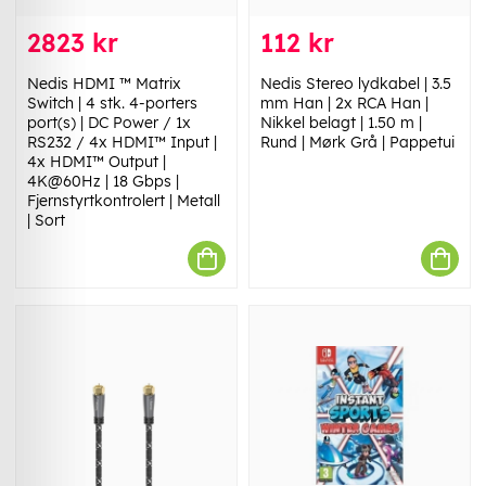
2823 kr
112 kr
Nedis HDMI ™ Matrix
Nedis Stereo lydkabel | 3.5
Switch | 4 stk. 4-porters
mm Han | 2x RCA Han |
port(s) | DC Power / 1x
Nikkel belagt | 1.50 m |
RS232 / 4x HDMI™ Input |
Rund | Mørk Grå | Pappetui
4x HDMI™ Output |
4K@60Hz | 18 Gbps |
Fjernstyrtkontrolert | Metall
| Sort