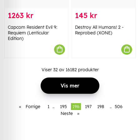
1263 kr
145 kr
Capcom Resident Evil 9:
Destroy All Humans! 2 -
Requiem (Lenticular
Reprobed (XONE)
Edition)
Viser
32
av
16182
produkter
Vis mer
«
Forrige
1
..
195
196
197
198
..
506
Neste
»