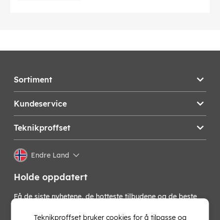
forekomme feil.
EAN:
5709165629020
Sortiment
Kundeservice
Teknikproffset
Endre Land
Holde oppdatert
Få de siste nyhetene, de hotteste tilbudene og de beste
tipsene fra oss direkte i innboksen din. Meld deg på vårt
nyhetsbrev!
Teknikproffset bruker cookies for å tilpasse og