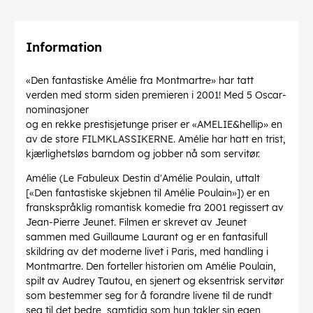
Information
«Den fantastiske Amélie fra Montmartre» har tatt
verden med storm siden premieren i 2001! Med 5 Oscar-
nominasjoner
og en rekke prestisjetunge priser er «AMELIE&hellip» en
av de store FILMKLASSIKERNE. Amélie har hatt en trist,
kjærlighetsløs barndom og jobber nå som servitør.
Amélie (Le Fabuleux Destin d'Amélie Poulain, uttalt
[«Den fantastiske skjebnen til Amélie Poulain»]) er en
franskspråklig romantisk komedie fra 2001 regissert av
Jean-Pierre Jeunet. Filmen er skrevet av Jeunet
sammen med Guillaume Laurant og er en fantasifull
skildring av det moderne livet i Paris, med handling i
Montmartre. Den forteller historien om Amélie Poulain,
spilt av Audrey Tautou, en sjenert og eksentrisk servitør
som bestemmer seg for å forandre livene til de rundt
seg til det bedre, samtidig som hun takler sin egen