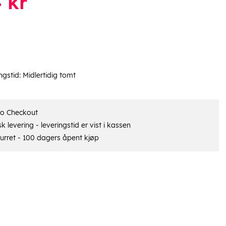
4
kr
ngstid:
Midlertidig tomt
ro Checkout
 levering - leveringstid er vist i kassen
urret - 100 dagers åpent kjøp