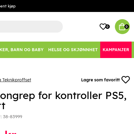
ent kjøp
0
0
KER, BARN OG BABY
HELSE OG SKJØNNHET
KAMPANJER
a Teknikproffset
Lagre som favoritt
kongrep for kontroller PS5,
rt
r:
38-83999