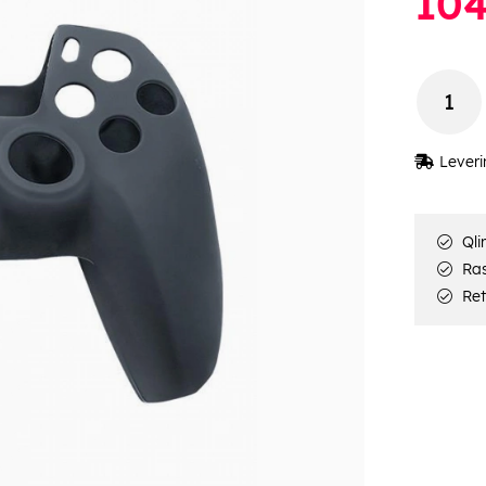
10
Leveri
Qli
Rask
Ret