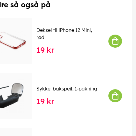
re så også på
Deksel til iPhone 12 Mini,
rød
19 kr
Sykkel bakspeil, 1-pakning
19 kr