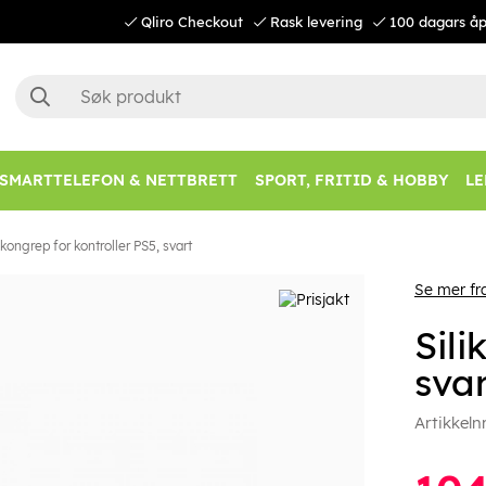
Qliro Checkout
Rask levering
100 dagars åp
SMARTTELEFON & NETTBRETT
SPORT, FRITID & HOBBY
LE
ikongrep for kontroller PS5, svart
Se mer fr
Sili
sva
Artikkeln