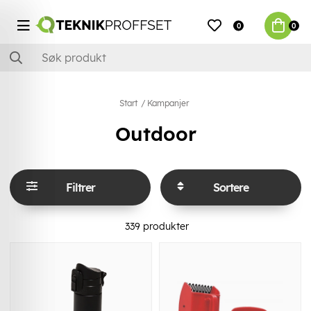
0
0
Start
Kampanjer
Outdoor
Filtrer
Sortere
339
produkter