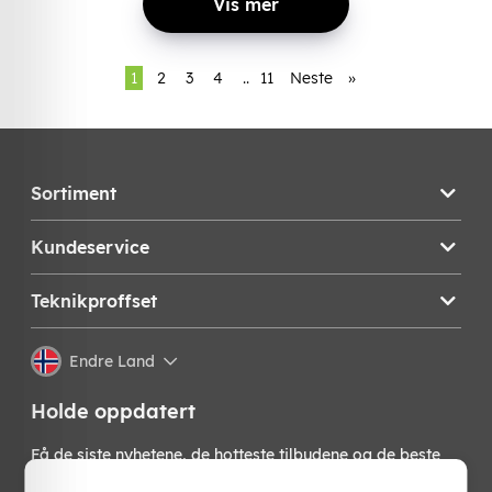
Vis mer
1
2
3
4
..
11
Neste
»
Sortiment
Kundeservice
Teknikproffset
Endre Land
Holde oppdatert
Få de siste nyhetene, de hotteste tilbudene og de beste
tipsene fra oss direkte i innboksen din. Meld deg på vårt