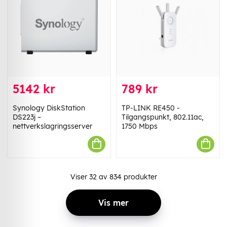
5142 kr
789 kr
Synology DiskStation
TP-LINK RE450 -
DS223j –
Tilgangspunkt, 802.11ac,
nettverkslagringsserver
1750 Mbps
Viser
32
av
834
produkter
Vis mer