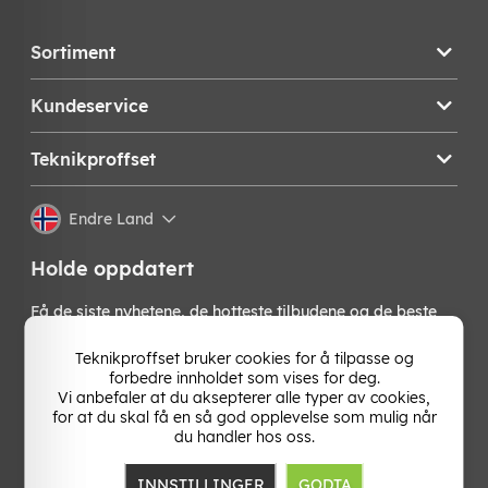
Sortiment
Kundeservice
Teknikproffset
Endre Land
Holde oppdatert
Få de siste nyhetene, de hotteste tilbudene og de beste
tipsene fra oss direkte i innboksen din. Meld deg på vårt
nyhetsbrev!
Teknikproffset bruker cookies for å tilpasse og
forbedre innholdet som vises for deg.
Vi anbefaler at du aksepterer alle typer av cookies,
OK
for at du skal få en så god opplevelse som mulig når
du handler hos oss.
INNSTILLINGER
GODTA