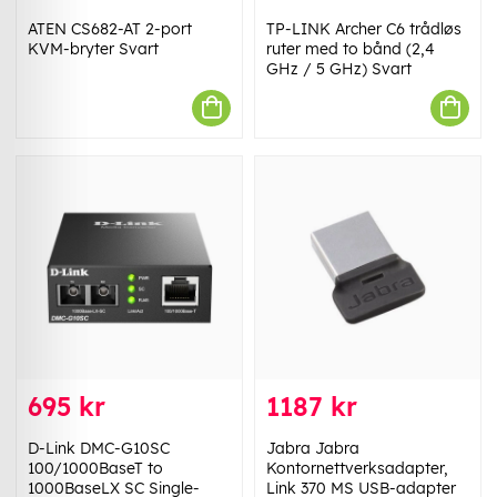
ATEN CS682-AT 2-port
TP-LINK Archer C6 trådløs
KVM-bryter Svart
ruter med to bånd (2,4
GHz / 5 GHz) Svart
695 kr
1187 kr
D-Link DMC-G10SC
Jabra Jabra
100/1000BaseT to
Kontornettverksadapter,
1000BaseLX SC Single-
Link 370 MS USB-adapter