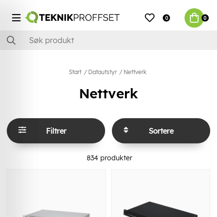
0
0
Start
Datautstyr
Nettverk
Nettverk
Filtrer
Sortere
834
produkter