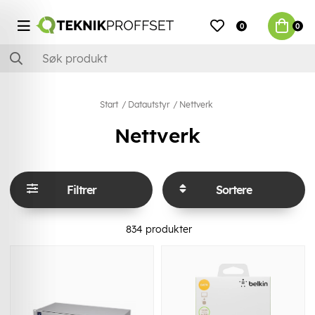
0
0
Start
Datautstyr
Nettverk
Nettverk
Filtrer
Sortere
834
produkter