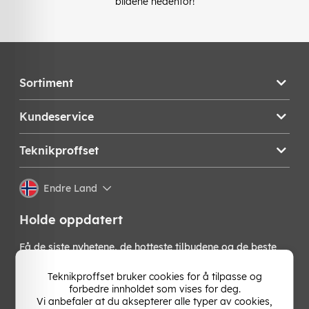
bildene nedenfor!
Sortiment
Kundeservice
Teknikproffset
Endre Land
Holde oppdatert
Få de siste nyhetene, de hotteste tilbudene og de beste
tipsene fra oss direkte i innboksen din. Meld deg på vårt
nyhetsbrev!
Teknikproffset bruker cookies for å tilpasse og
forbedre innholdet som vises for deg.
Vi anbefaler at du aksepterer alle typer av cookies,
OK