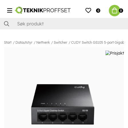
0
0
Start
Datautstyr
Nettverk
Switcher
CUDY Switch GS105 5-port Gigabit