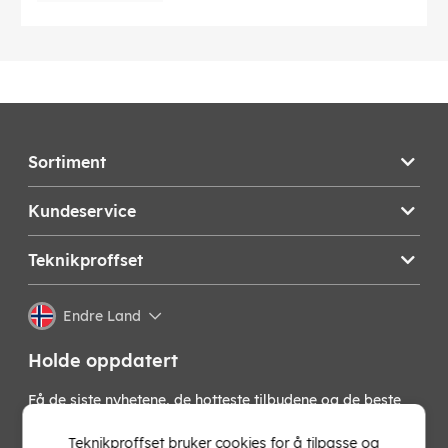
Produktets nettovekt: 0.2 kg
Produktets bruttovekt: 0.4 kg
Strømspenning
Strøminngangsspenning: AC 100-240 V
Bryterinngangsspenning:: DC 5V
EAN:
6971690790431
Sortiment
Kundeservice
Teknikproffset
Endre Land
Holde oppdatert
Få de siste nyhetene, de hotteste tilbudene og de beste
tipsene fra oss direkte i innboksen din. Meld deg på vårt
nyhetsbrev!
Teknikproffset bruker cookies for å tilpasse og