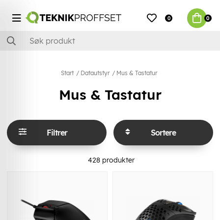
0
0
Start
Datautstyr
Mus & Tastatur
Mus & Tastatur
Filtrer
Sortere
428
produkter