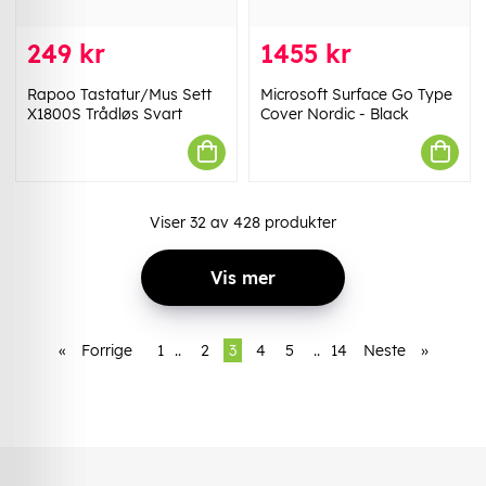
249 kr
1455 kr
Rapoo Tastatur/Mus Sett
Microsoft Surface Go Type
X1800S Trådløs Svart
Cover Nordic - Black
Viser
32
av
428
produkter
Vis mer
«
Forrige
1
..
2
3
4
5
..
14
Neste
»