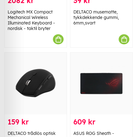
2082 kr
39 kr
Logitech MX Compact
DELTACO musematte,
Mechanical Wireless
tykkdekkende gummi,
Illuminated Keyboard -
6mm,svart
nordisk - taktil bryter
159 kr
609 kr
DELTACO trådlös optisk
ASUS ROG Sheath -