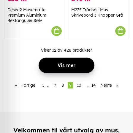
Desire2 Musematte
M235 Trådløst Mus
Premium Aluminium
Skrivebord 3 Knapper Grå
Rektangulær Sølv
Viser
32
av
428
produkter
Vis mer
«
Forrige
1
..
7
8
9
10
..
14
Neste
»
Velkommen til vårt utvalg av mus,