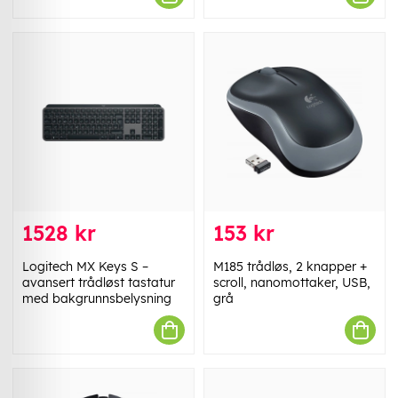
1528 kr
153 kr
Logitech MX Keys S –
M185 trådløs, 2 knapper +
avansert trådløst tastatur
scroll, nanomottaker, USB,
med bakgrunnsbelysning
grå