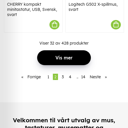
CHERRY kompakt
Logitech G502 X-spillmus,
minitastatur, USB, Svensk,
svart
svart
Viser
32
av
428
produkter
Vis mer
«
Forrige
1
2
3
4
..
14
Neste
»
Velkommen til vårt utvalg av mus,
tastaturer, musematter og