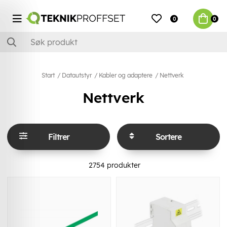
0
0
Start
Datautstyr
Kabler og adaptere
Nettverk
Nettverk
Filtrer
Sortere
2754
produkter