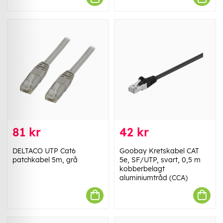
81 kr
42 kr
DELTACO UTP Cat6
Goobay Kretskabel CAT
patchkabel 5m, grå
5e, SF/UTP, svart, 0,5 m
kobberbelagt
aluminiumtråd (CCA)