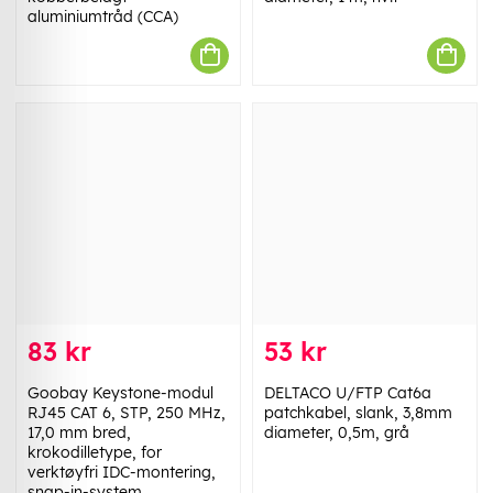
aluminiumtråd (CCA)
83 kr
53 kr
Goobay Keystone-modul
DELTACO U/FTP Cat6a
RJ45 CAT 6, STP, 250 MHz,
patchkabel, slank, 3,8mm
17,0 mm bred,
diameter, 0,5m, grå
krokodilletype, for
verktøyfri IDC-montering,
snap-in-system