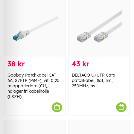
38 kr
43 kr
Goobay Patchkabel CAT
DELTACO U/UTP Cat6
6A, S/FTP (PiMF), vit, 0,25
patchkabel, flat, 3m,
m opparledare (CU),
250MHz, hvit
halogenfri kabelhölje
(LSZH)