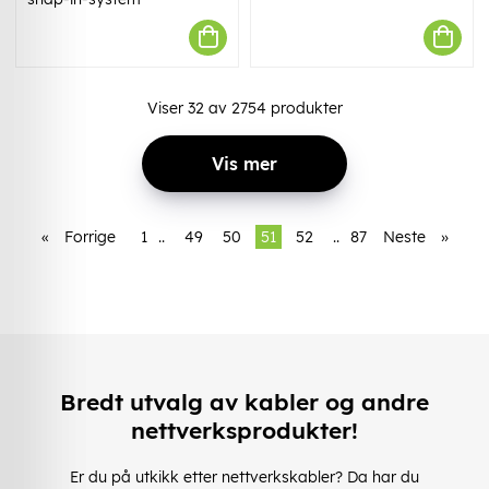
Viser
32
av
2754
produkter
Vis mer
«
Forrige
1
..
49
50
51
52
..
87
Neste
»
Bredt utvalg av kabler og andre
nettverksprodukter!
Er du på utkikk etter nettverkskabler? Da har du