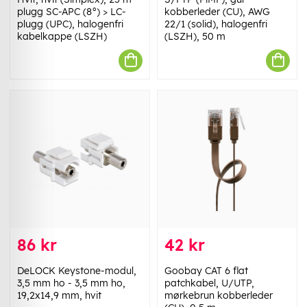
plugg SC-APC (8°) > LC-
kobberleder (CU), AWG
plugg (UPC), halogenfri
22/1 (solid), halogenfri
kabelkappe (LSZH)
(LSZH), 50 m
86 kr
42 kr
DeLOCK Keystone-modul,
Goobay CAT 6 flat
3,5 mm ho - 3,5 mm ho,
patchkabel, U/UTP,
19,2x14,9 mm, hvit
mørkebrun kobberleder