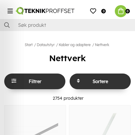
0
0
Start
Datautstyr
Kabler og adaptere
Nettverk
Nettverk
Filtrer
Sortere
2754
produkter