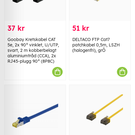
37 kr
51 kr
Goobay Kretskabel CAT
DELTACO FTP Cat7
5e, 2x 90° vinklet, U/UTP,
patchkabel 0,5m, LSZH
svart, 2 m kobberbelagt
(halogenfri), grÕ
aluminiumtråd (CCA), 2x
RJ45-plugg 90° (8P8C)