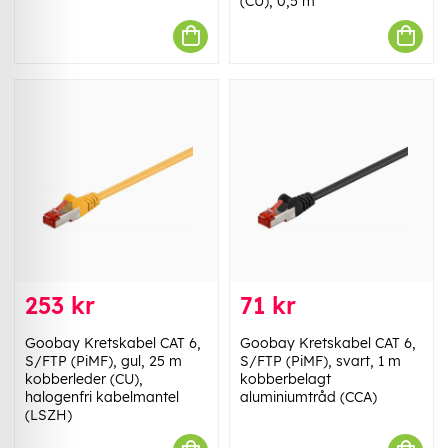
(CU), 0,5 m
253 kr
71 kr
Goobay Kretskabel CAT 6,
Goobay Kretskabel CAT 6,
S/FTP (PiMF), gul, 25 m
S/FTP (PiMF), svart, 1 m
kobberleder (CU),
kobberbelagt
halogenfri kabelmantel
aluminiumtråd (CCA)
(LSZH)