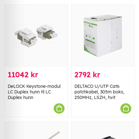
11042 kr
2792 kr
DeLOCK Keystone-modul
DELTACO U/UTP Cat6
LC Duplex hunn til LC
patchkabel, 305m boks,
Duplex hunn
250MHz, LSZH, hvit