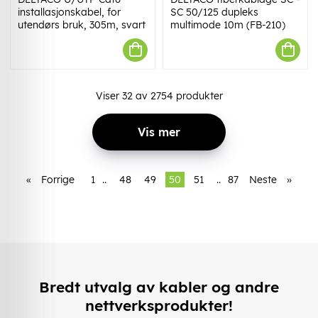
installasjonskabel, for
SC 50/125 dupleks
utendørs bruk, 305m, svart
multimode 10m (FB-210)
Viser
32
av
2754
produkter
Vis mer
«
Forrige
1
..
48
49
50
51
..
87
Neste
»
Bredt utvalg av kabler og andre
nettverksprodukter!