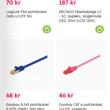
70 kr
187 kr
LogiLink Flat patchkabel
DELTACO Fiberkablage LC
Cat6 U/UTP 5m
- SC, dupleks, singlemode
OS2, 20m (LCSC-20S)
68 kr
46 kr
Goobay RJ45 patchkabel
Goobay CAT 6 patchkabel,
S/FTP (PiMF), 500 MHz,
U/UTP, magenta