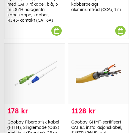
med CAT 7 råkabel, blå, 3
kobberbelagt
m LSZH halogenfri
aluminiumtråd (CCA), 1 m
kabelkappe, kobber,
RJ45-kontakt (CAT 6A)
178 kr
1128 kr
Goobay Fiberoptisk kabel
Goobay GHMT-sertifisert
(FTTH), Singlemode (OS2)
CAT 8.1 installasjonskabel,
Hvit, hvit (Simplex), 25 m
S/FTP (PiMF), gul