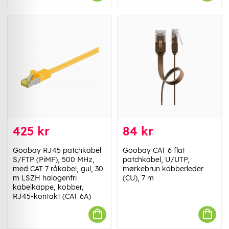
425 kr
84 kr
Goobay RJ45 patchkabel
Goobay CAT 6 flat
S/FTP (PiMF), 500 MHz,
patchkabel, U/UTP,
med CAT 7 råkabel, gul, 30
mørkebrun kobberleder
m LSZH halogenfri
(CU), 7 m
kabelkappe, kobber,
RJ45-kontakt (CAT 6A)