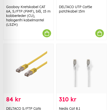
Goobay Kretskabel CAT
DELTACO UTP Cat5e
6A, S/FTP (PiMF), blå, 15 m
patchkabel 15m
kobberleder (CU),
halogenfri kabelmantel
(LSZH)
84 kr
310 kr
DELTACO S/FTP Cat6
Nedis Cat 8.1