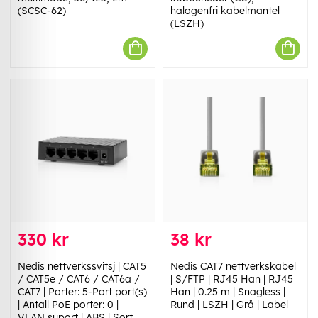
(SCSC-62)
halogenfri kabelmantel
(LSZH)
330 kr
38 kr
Nedis nettverkssvitsj | CAT5
Nedis CAT7 nettverkskabel
/ CAT5e / CAT6 / CAT6a /
| S/FTP | RJ45 Han | RJ45
CAT7 | Porter: 5-Port port(s)
Han | 0.25 m | Snagless |
| Antall PoE porter: 0 |
Rund | LSZH | Grå | Label
VLAN suport | ABS | Sort