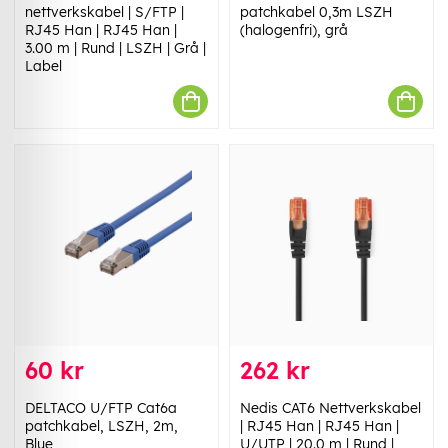
nettverkskabel | S/FTP |
patchkabel 0,3m LSZH
RJ45 Han | RJ45 Han |
(halogenfri), grå
3.00 m | Rund | LSZH | Grå |
Label
60 kr
262 kr
DELTACO U/FTP Cat6a
Nedis CAT6 Nettverkskabel
patchkabel, LSZH, 2m,
| RJ45 Han | RJ45 Han |
Blue
U/UTP | 20.0 m | Rund |