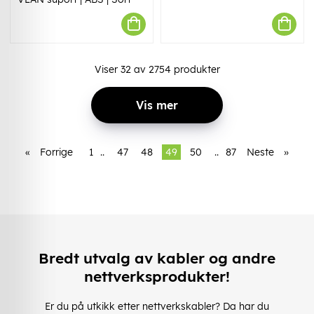
Viser
32
av
2754
produkter
Vis mer
«
Forrige
1
..
47
48
49
50
..
87
Neste
»
Bredt utvalg av kabler og andre
nettverksprodukter!
Er du på utkikk etter nettverkskabler? Da har du