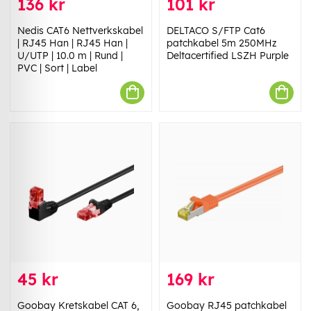
136 kr
101 kr
Nedis CAT6 Nettverkskabel
DELTACO S/FTP Cat6
| RJ45 Han | RJ45 Han |
patchkabel 5m 250MHz
U/UTP | 10.0 m | Rund |
Deltacertified LSZH Purple
PVC | Sort | Label
45 kr
169 kr
Goobay Kretskabel CAT 6,
Goobay RJ45 patchkabel