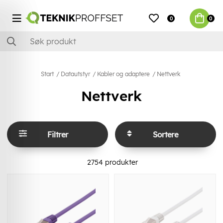
0
0
Start
Datautstyr
Kabler og adaptere
Nettverk
Nettverk
Filtrer
Sortere
2754
produkter