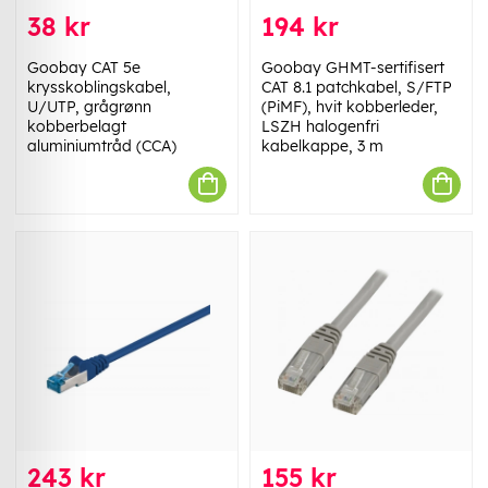
38 kr
194 kr
Goobay CAT 5e
Goobay GHMT-sertifisert
krysskoblingskabel,
CAT 8.1 patchkabel, S/FTP
U/UTP, grågrønn
(PiMF), hvit kobberleder,
kobberbelagt
LSZH halogenfri
aluminiumtråd (CCA)
kabelkappe, 3 m
243 kr
155 kr