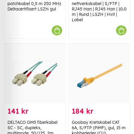
patchkabel 0,5 m 250 MHz
nettverkskabel | S/FTP |
Deltacertifisert LSZH gul
RJ45 Han | RJ45 Han | 10.0
m | Rund | LSZH | Hvit |
Label
141 kr
184 kr
DELTACO OM3 fiberkabel
Goobay Kretskabel CAT
SC - SC, dupleks,
6A, S/FTP (PiMF), gul, 15 m
multimode, 50/125, 2m
kobberleder (CU),