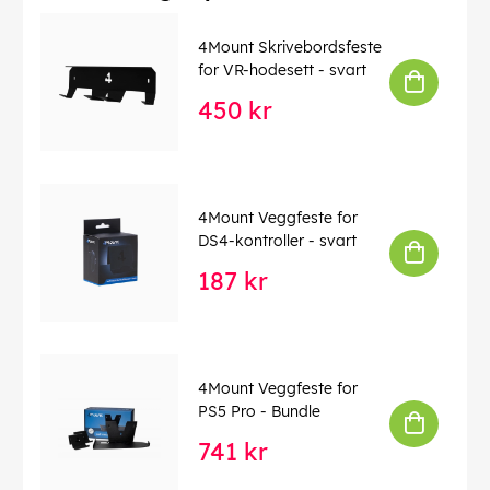
Denne teksten er automatisk oversatt, og det kan
forekomme feil.
4Mount Skrivebordsfeste
for VR-hodesett - svart
EAN:
5907813300820
450 kr
4Mount Veggfeste for
DS4-kontroller - svart
187 kr
4Mount Veggfeste for
PS5 Pro - Bundle
741 kr