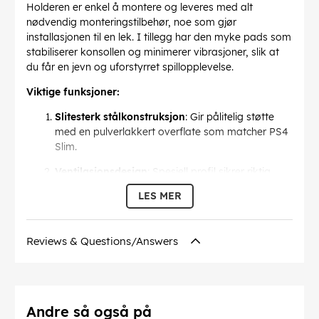
Holderen er enkel å montere og leveres med alt
nødvendig monteringstilbehør, noe som gjør
installasjonen til en lek. I tillegg har den myke pads som
stabiliserer konsollen og minimerer vibrasjoner, slik at
du får en jevn og uforstyrret spillopplevelse.
Viktige funksjoner:
Slitesterk stålkonstruksjon
: Gir pålitelig støtte
med en pulverlakkert overflate som matcher PS4
Slim.
Ventilasjonsdesign
: Spesiell profil sikrer riktig
luftstrøm for å forhindre overoppheting.
LES MER
Stabiliserende pads
: Reduserer vibrasjoner og
holder konsollen sikkert på plass.
Reviews & Questions/Answers
Dette veggfestet er ideelt for deg som vil spare plass
og holde orden i spillområdet, og tilbyr både
funksjonalitet og stil, samtidig som det sørger for at
PS4 Slim holder seg kjølig og stabil.
Andre så også på