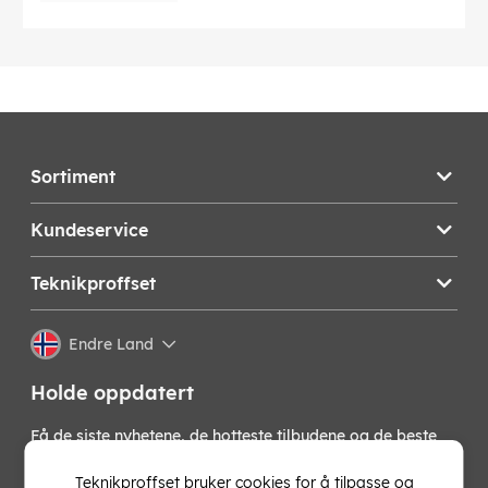
Sortiment
Kundeservice
Teknikproffset
Endre Land
Holde oppdatert
Få de siste nyhetene, de hotteste tilbudene og de beste
tipsene fra oss direkte i innboksen din. Meld deg på vårt
nyhetsbrev!
Teknikproffset bruker cookies for å tilpasse og