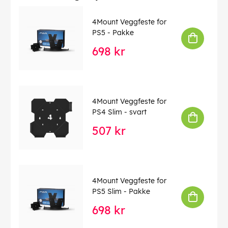
og kontrollerne dine som aldri før.
4Mount Veggfeste for
Denne teksten er automatisk oversatt, og det kan
PS5 - Pakke
forekomme feil.
698 kr
EAN:
5907813300882
4Mount Veggfeste for
PS4 Slim - svart
507 kr
4Mount Veggfeste for
PS5 Slim - Pakke
698 kr