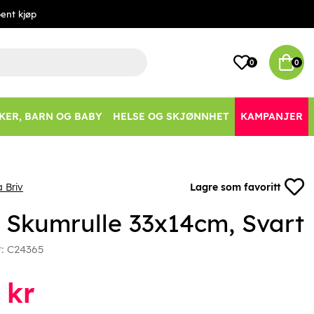
ent kjøp
0
0
KER, BARN OG BABY
HELSE OG SKJØNNHET
KAMPANJER
 Briv
Lagre som favoritt
v Skumrulle 33x14cm, Svart
r:
C24365
kr