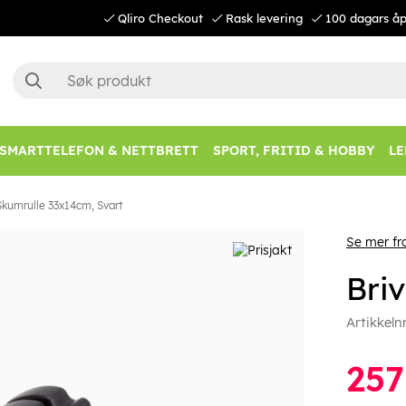
Qliro Checkout
Rask levering
100 dagars åp
SMARTTELEFON & NETTBRETT
SPORT, FRITID & HOBBY
LE
Skumrulle 33x14cm, Svart
Se mer fra
Bri
Artikkeln
257