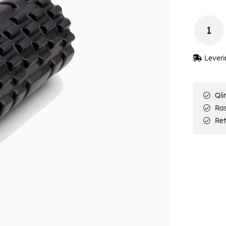
Leveri
Qli
Rask
Ret