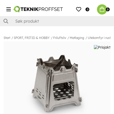
0
0
Start
SPORT, FRITID & HOBBY
Friluftsliv
Matlaging
Utekomfyr i rustfr