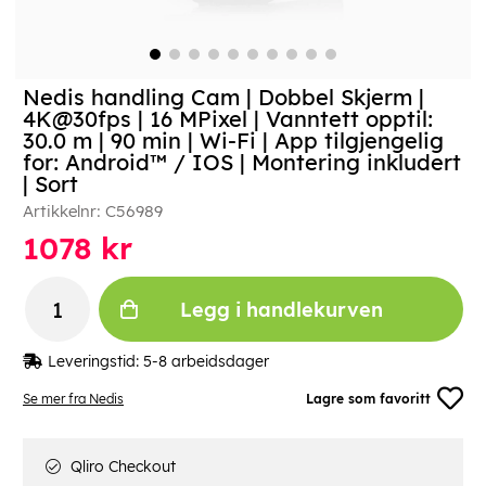
Nedis handling Cam | Dobbel Skjerm |
4K@30fps | 16 MPixel | Vanntett opptil:
30.0 m | 90 min | Wi-Fi | App tilgjengelig
for: Android™ / IOS | Montering inkludert
| Sort
Artikkelnr:
C56989
1078
kr
Legg i handlekurven
Leveringstid:
5-8 arbeidsdager
Se mer fra Nedis
Lagre som favoritt
Qliro Checkout