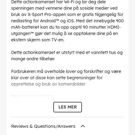
Dette actionkameraet har Wi-Fi og lar deg dele
spenningen med vennene dine på sosiale medier ved
bruk av X-Sport Pro-appen som er gratis tilgjengelig for
nedlasting for Android™ og iOS. Med det innebygde 900
mAh-batteriet kan du ta opp opptil 90 minutter. HDMI-
utgangen™ gjør det mulig å se opptakene dine på en
ekstern skjerm som TV-en.
Dette actionkameraet er utstyrt med et vanntett hus og
mange andre tilbehør.
Forbrukeren må overholde lover og forskrifter og være
klar over at disse kan sette begrensninger for
opprettelse og bruk av kamerabilder
EAN:
5412810439577
LES MER
Reviews & Questions/Answers