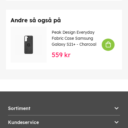
Andre så også på
Peak Design Everyday
Fabric Case Samsung
Galaxy S21+ - Charcoal
559 kr
Denne teksten er automatisk oversatt, og det kan
forekomme feil.
EAN:
818373023584
Sortiment
Kundeservice