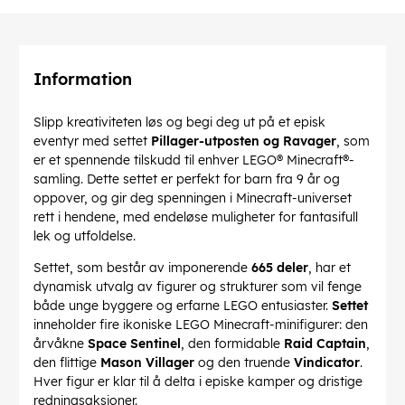
Information
Slipp kreativiteten løs og begi deg ut på et episk
eventyr med settet
Pillager-utposten og Ravager
, som
er et spennende tilskudd til enhver LEGO® Minecraft®-
samling. Dette settet er perfekt for barn fra 9 år og
oppover, og gir deg spenningen i Minecraft-universet
rett i hendene, med endeløse muligheter for fantasifull
lek og utfoldelse.
Settet, som består av imponerende
665 deler
, har et
dynamisk utvalg av figurer og strukturer som vil fenge
både unge byggere og erfarne LEGO entusiaster.
Settet
inneholder fire ikoniske LEGO Minecraft-minifigurer: den
årvåkne
Space Sentinel
, den formidable
Raid Captain
,
den flittige
Mason Villager
og den truende
Vindicator
.
Hver figur er klar til å delta i episke kamper og dristige
redningsaksjoner.