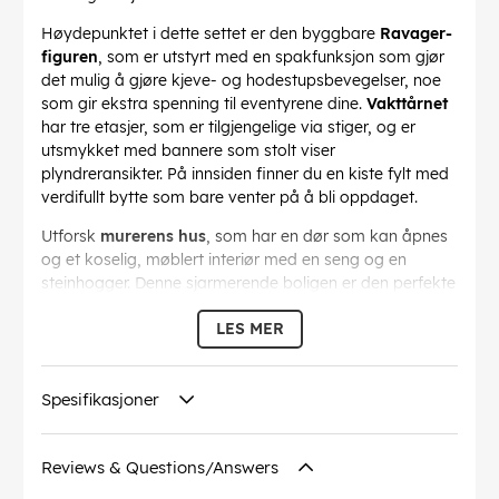
Høydepunktet i dette settet er den byggbare
Ravager-
figuren
, som er utstyrt med en spakfunksjon som gjør
det mulig å gjøre kjeve- og hodestupsbevegelser, noe
som gir ekstra spenning til eventyrene dine.
Vakttårnet
har tre etasjer, som er tilgjengelige via stiger, og er
utsmykket med bannere som stolt viser
plyndreransikter. På innsiden finner du en kiste fylt med
verdifullt bytte som bare venter på å bli oppdaget.
Utforsk
murerens hus
, som har en dør som kan åpnes
og et koselig, møblert interiør med en seng og en
steinhogger. Denne sjarmerende boligen er den perfekte
rammen for å lage håndverk og legge strategier for
LES MER
neste trekk. I tillegg inneholder settet en herlig
LEGO
Minecraft-grisfigur
og en rekke tilbehør som
treningsdukke, fakkel, gulrot, jernbarrer, diamanthjelm,
Spesifikasjoner
diamantsverd, armbrøst og jernøks, slik at figurene
dine er godt rustet for alle utfordringer.
AppenLEGO Builder
gir en moderne vri på
Reviews & Questions/Answers
byggeopplevelsen ved at barna kan zoome inn og