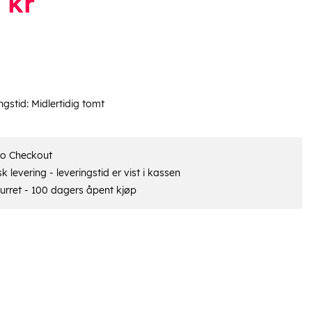
kr
ngstid:
Midlertidig tomt
ro Checkout
 levering - leveringstid er vist i kassen
urret - 100 dagers åpent kjøp