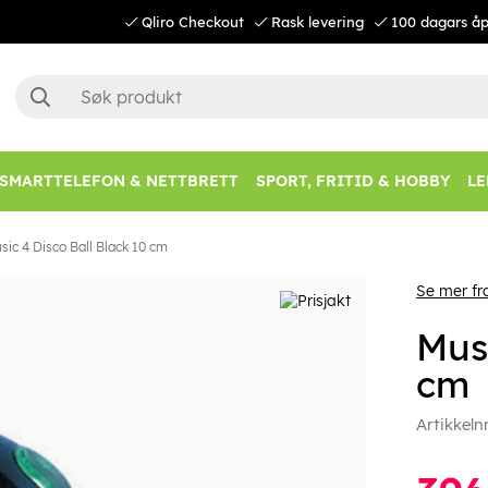
Qliro Checkout
Rask levering
100 dagars åp
SMARTTELEFON & NETTBRETT
SPORT, FRITID & HOBBY
LE
sic 4 Disco Ball Black 10 cm
Se mer fr
Musi
cm
Artikkeln