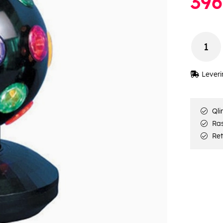
396
Leveri
Qli
Rask
Ret