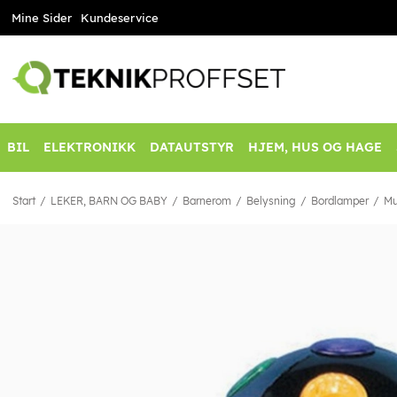
Mine Sider
Kundeservice
BIL
ELEKTRONIKK
DATAUTSTYR
HJEM, HUS OG HAGE
Start
LEKER, BARN OG BABY
Barnerom
Belysning
Bordlamper
Mu