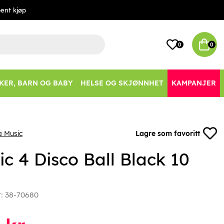
ent kjøp
0
0
KER, BARN OG BABY
HELSE OG SKJØNNHET
KAMPANJER
a Music
Lagre som favoritt
c 4 Disco Ball Black 10
r:
38-70680