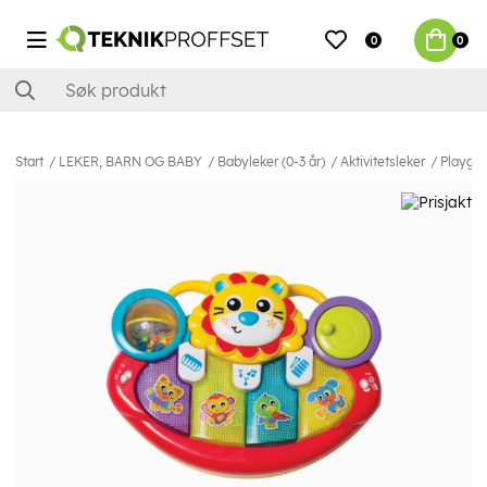
0
0
Start
LEKER, BARN OG BABY
Babyleker (0-3 år)
Aktivitetsleker
Playgro