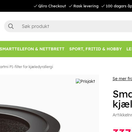
Qliro Checkout
Rask levering
100 dagars åp
SMARTTELEFON & NETTBRETT
SPORT, FRITID & HOBBY
LE
rtmi P1-filter for kjæledyrallergi
Se mer fr
Smar
kjæl
Artikkeln