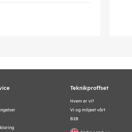
vice
Teknikproffset
Hvem er vi?
ingelser
Vi og miljøet vårt
B2B
klaring