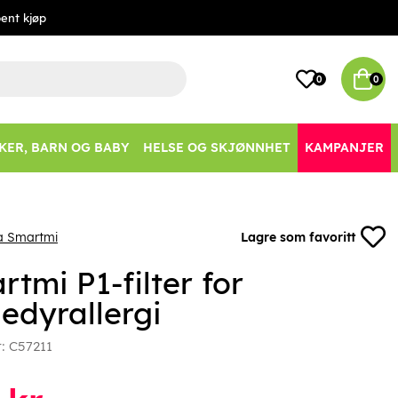
ent kjøp
0
0
KER, BARN OG BABY
HELSE OG SKJØNNHET
KAMPANJER
a Smartmi
Lagre som favoritt
tmi P1-filter for
edyrallergi
r:
C57211