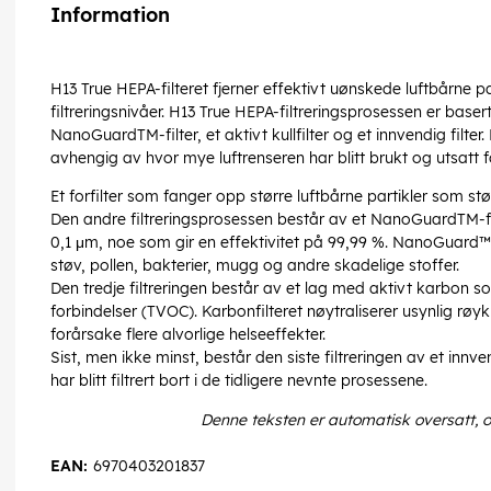
Information
H13 True HEPA-filteret fjerner effektivt uønskede luftbårne pa
filtreringsnivåer. H13 True HEPA-filtreringsprosessen er basert 
NanoGuardTM-filter, et aktivt kullfilter og et innvendig filter.
avhengig av hvor mye luftrenseren har blitt brukt og utsatt fo
Et forfilter som fanger opp større luftbårne partikler som st
Den andre filtreringsprosessen består av et NanoGuardTM-filte
0,1 μm, noe som gir en effektivitet på 99,99 %. NanoGuard™ 
støv, pollen, bakterier, mugg og andre skadelige stoffer.
Den tredje filtreringen består av et lag med aktivt karbon so
forbindelser (TVOC). Karbonfilteret nøytraliserer usynlig røy
forårsake flere alvorlige helseeffekter.
Sist, men ikke minst, består den siste filtreringen av et innve
har blitt filtrert bort i de tidligere nevnte prosessene.
Denne teksten er automatisk oversatt, 
EAN:
6970403201837