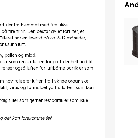
And
rtikler fra hjemmet med fire ulike
på fire trinn. Den består av et forfilter, et
 Filteret har en levetid på ca. 6-12 måneder,
r usunn luft.
øv, pollen og midd.
r som renser luften for partikler helt ned til
renser også luften for luftbårne partikler som
m nøytraliserer luften fra flyktige organiske
klukt, virus og formaldehyd fra luften, som kan
ndig filter som fjerner restpartikler som ikke
og det kan forekomme feil.