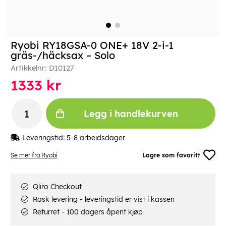
Ryobi RY18GSA-0 ONE+ 18V 2-i-1
gräs-/häcksax – Solo
Artikkelnr:
D10127
1333
kr
Legg i handlekurven
Leveringstid:
5-8 arbeidsdager
Se mer fra Ryobi
Lagre som favoritt
Qliro Checkout
Rask levering - leveringstid er vist i kassen
Returret - 100 dagers åpent kjøp