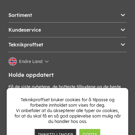
Sortiment
Kundeservice
Teknikproffset
Endre Land
Holde oppdatert
Få de siste nyhetene, de hotteste tilbudene og de beste
tipsene fra oss direkte i innboksen din. Meld deg på vårt
nyhetsbrev!
Teknikproffset bruker cookies for å tilpasse og
forbedre innholdet som vises for deg.
Vi anbefaler at du aksepterer alle typer av cookies,
OK
for at du skal få en så god opplevelse som mulig når
du handler hos oss.
INNSTILLINGER
GODTA