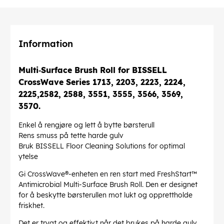
Information
Multi‐Surface Brush Roll for BISSELL
CrossWave Series 1713, 2203, 2223, 2224,
2225,2582, 2588, 3551, 3555, 3566, 3569,
3570.
Enkel å rengjøre og lett å bytte børsterull
Rens smuss på tette harde gulv
Bruk BISSELL Floor Cleaning Solutions for optimal
ytelse
Gi CrossWave®-enheten en ren start med FreshStart™
Antimicrobial Multi-Surface Brush Roll. Den er designet
for å beskytte børsterullen mot lukt og opprettholde
friskhet.
Det er trygt og effektivt når det brukes på harde gulv