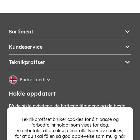
Sortiment
Kundeservice
Teknikproffset
Endre Land
Holde oppdatert
Få de siste nyhetene, de hotteste tilbudene og de beste
tipsene fra oss direkte i innboksen din. Meld deg på vårt
nyhetsbrev!
Teknikproffset bruker cookies for å tilpasse og
forbedre innholdet som vises for deg.
Vi anbefaler at du aksepterer alle typer av cookies,
OK
for at du skal få en så god opplevelse som mulig når