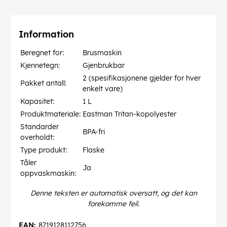
Information
Beregnet for:
Brusmaskin
Kjennetegn:
Gjenbrukbar
2 (spesifikasjonene gjelder for hver
Pakket antall:
enkelt vare)
Kapasitet:
1 L
Produktmateriale:
Eastman Tritan-kopolyester
Standarder
BPA-fri
overholdt:
Type produkt:
Flaske
Tåler
Ja
oppvaskmaskin:
Denne teksten er automatisk oversatt, og det kan
forekomme feil.
EAN:
8719128112756