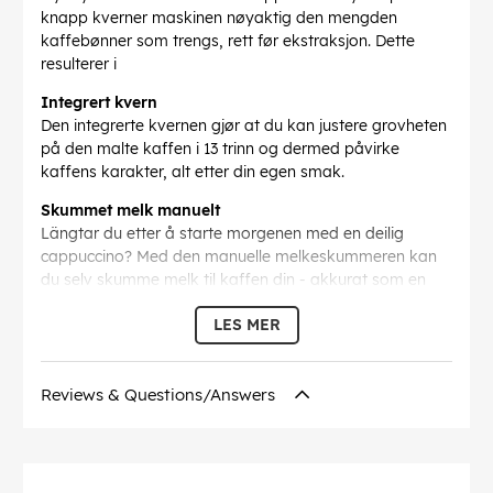
knapp kverner maskinen nøyaktig den mengden
kaffebønner som trengs, rett før ekstraksjon. Dette
resulterer i
Integrert kvern
Den integrerte kvernen gjør at du kan justere grovheten
på den malte kaffen i 13 trinn og dermed påvirke
kaffens karakter, alt etter din egen smak.
Skummet melk manuelt
Längtar du etter å starte morgenen med en deilig
cappuccino? Med den manuelle melkeskummeren kan
du selv skumme melk til kaffen din - akkurat som en
barista!
LES MER
Finn din favorittdrikk blant 4 forskjellige alternativer
Velg og server favorittdrikkene dine ved å trykke på en
knapp - og nyt det gode sluttresultatet direkte i koppen
Reviews & Questions/Answers
din.
Espresso, Espresso x2, Kaffe, Doppio+, Damp/varmt
vann