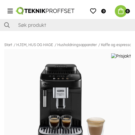
0
0
Start
HJEM, HUS OG HAGE
Husholdningsapparater
Kaffe og espresso