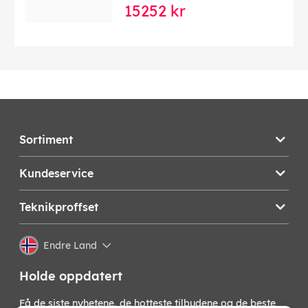
Smaksfunksjon: Ja
15252 kr
Justerbar dispenser etter koppstørrelse: Ja
Forberedt for vannfilter: Ja
Varmtvannsfunksjon: Ja
Integrert kaffekvern: Ja
Effekt: 1450W
Spenning: 230V
Kapasitet vanntank: 1,8 l
Kapasitet bønnebeholder: 250 g
Produktmål (B x D x H): 24 x 36 x 44 cm
Sortiment
Produktets vekt: 9,4 kg
Denne teksten er automatisk oversatt, og det kan
Kundeservice
forekomme feil.
Teknikproffset
EAN:
8004399021365
Endre Land
Holde oppdatert
Få de siste nyhetene, de hotteste tilbudene og de beste