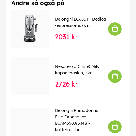
Intuitivt kontrollpanel med tydelige fargeikoner for
Andre så også på
oppskrifter
Det har aldri vært enklere å skjenke favorittkaffen din!
Delonghi EC685.M Dedica
Velg mellom de 4 ulike oppskriftsalternativene på det
-espressomaskin
oversiktlige panelet, og få drikken din levert med et
enkelt tastetrykk.
2031 kr
Enkel rengjøring og vedlikehold
De'Longhi Magnifica Evo er svært enkel å rengjøre og
vedlikeholde. Maskinen indikerer når det er på tide å
avkalke. Bryggeenheten kan enkelt tas ut av maskinen
Nespresso Citiz & Milk
og trenger bare å skylles med vann, anbefalt en gang i
kapselmaskin, hvit
måneden. Dryppbrettet tåler oppvaskmaskin.
2726 kr
Spesifikasjoner:
Pumpetrykk: 15 bar
Kontrollpanel: Berøringsikoner i farger
Delonghi Primadonna
App-tilkobling: Nei
Elite Experience
Automatisk melkeskummer: Nei, manuell
ECAM650.85.MS -
melkeskummer
kaffemaskin
2-kopps funksjon: Ja