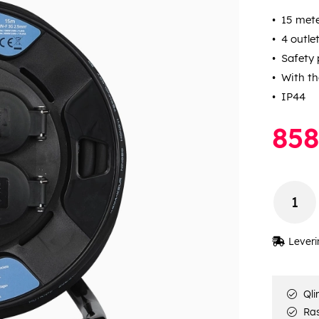
15 met
4 outle
Safety 
With th
IP44
858
Leveri
Qli
Rask