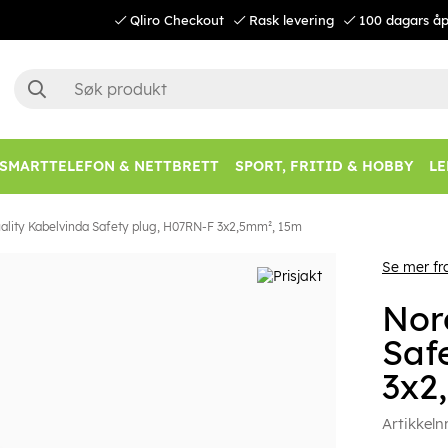
Qliro Checkout
Rask levering
100 dagars åp
SMARTTELEFON & NETTBRETT
SPORT, FRITID & HOBBY
LE
ality Kabelvinda Safety plug, H07RN-F 3x2,5mm², 15m
Se mer f
Nor
Saf
3x2
Artikkeln