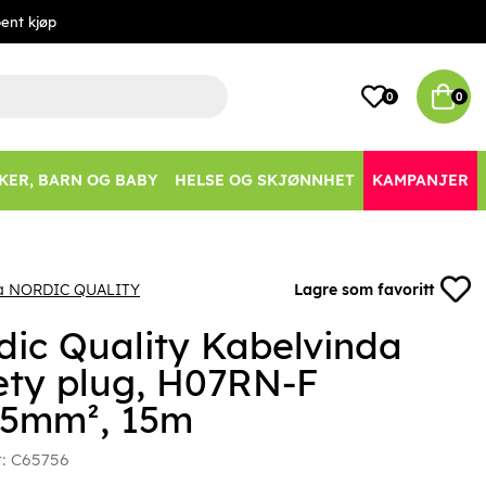
ent kjøp
0
0
KER, BARN OG BABY
HELSE OG SKJØNNHET
KAMPANJER
ra NORDIC QUALITY
Lagre som favoritt
dic Quality Kabelvinda
ety plug, H07RN-F
,5mm², 15m
r:
C65756