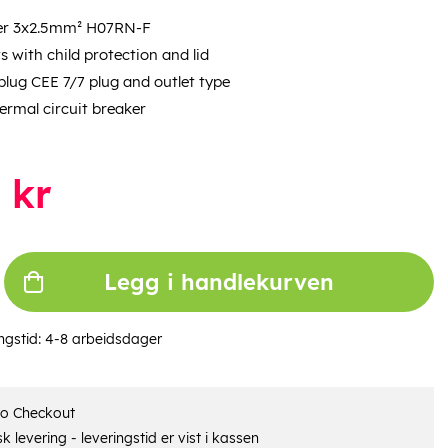
er 3x2.5mm² H07RN-F
ts with child protection and lid
plug CEE 7/7 plug and outlet type
ermal circuit breaker
kr
Legg i handlekurven
ngstid:
4-8 arbeidsdager
ro Checkout
 levering - leveringstid er vist i kassen