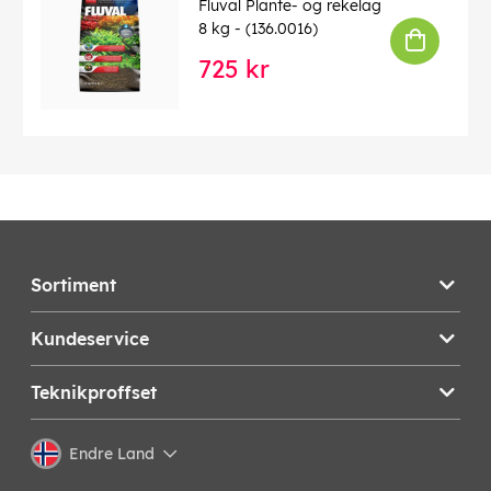
Fluval Plante- og rekelag
8 kg - (136.0016)
725 kr
Sortiment
Kundeservice
Teknikproffset
Endre Land