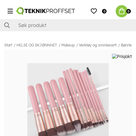
0
0
Start
HELSE OG SKJØNNHET
Makeup
Verktøy og sminkesett
Børster 