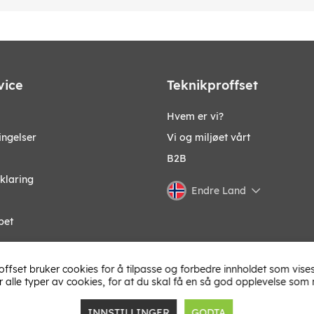
målinger
vice
Teknikproffset
Hvem er vi?
ingelser
Vi og miljøet vårt
B2B
klaring
Endre Land
pet
offset bruker cookies for å tilpasse og forbedre innholdet som vises
r alle typer av cookies, for at du skal få en så god opplevelse som 
og det kan forekomme feil.
INNSTILLINGER
GODTA