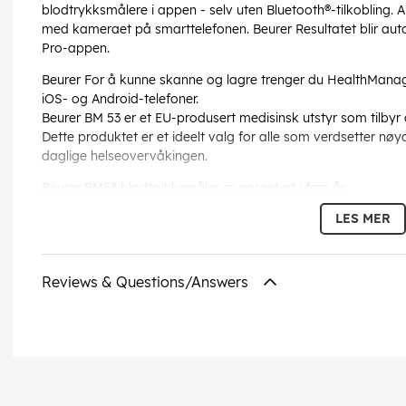
blodtrykksmålere i appen - selv uten Bluetooth®-tilkobling. 
med kameraet på smarttelefonen. Beurer Resultatet blir aut
Pro-appen.
Beurer For å kunne skanne og lagre trenger du HealthManage
iOS- og Android-telefoner.
Beurer BM 53 er et EU-produsert medisinsk utstyr som tilbyr
Dette produktet er et ideelt valg for alle som verdsetter nø
daglige helseovervåkingen.
Beurer BM53 blodtrykksmåler er garantert i fem år.
LES MER
Funksjoner og spesifikasjoner
Helautomatisk måling av blodtrykk og puls fra overarmen
Patentert hvileindikator(*) for nøyaktige målinger
Reviews & Questions/Answers
Multi-målingsfunksjon anbefalt av leger
Justering av mansjettposisjon: for å sikre at mansjetten er r
Deteksjon av arytmi: oppdager og advarer om mulige hjerte
Risikoindikator: klassifisering av målinger på en fargeskala
2 brukere
100 målingsminner for begge brukerne
Enkelt brukervalg med en bryter