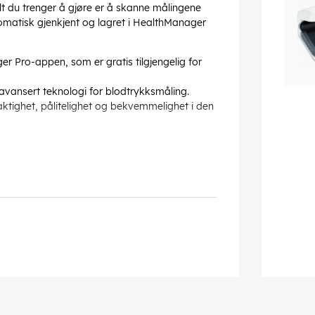
Alt du trenger å gjøre er å skanne målingene
omatisk gjenkjent og lagret i HealthManager
r Pro-appen, som er gratis tilgjengelig for
 avansert teknologi for blodtrykksmåling.
yaktighet, pålitelighet og bekvemmelighet i den
iktig plassert på overarmen
rytmeforstyrrelser