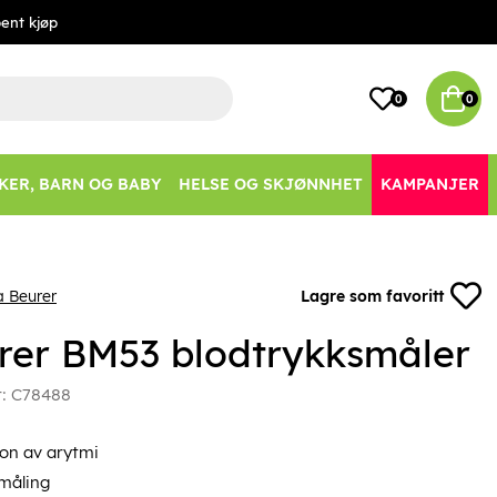
ent kjøp
0
0
KER, BARN OG BABY
HELSE OG SKJØNNHET
KAMPANJER
a Beurer
Lagre som favoritt
rer BM53 blodtrykksmåler
r:
C78488
on av arytmi
 måling