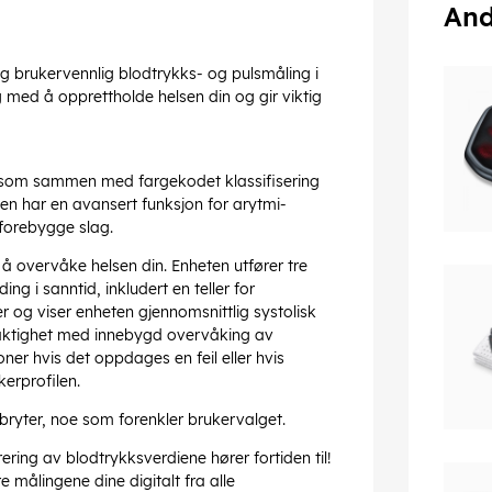
And
 og brukervennlig blodtrykks- og pulsmåling i
 med å opprettholde helsen din og gir viktig
y som sammen med fargekodet klassifisering
ten har en avansert funksjon for arytmi-
 forebygge slag.
å overvåke helsen din. Enheten utfører tre
ing i sanntid, inkludert en teller for
r og viser enheten gjennomsnittlig systolisk
yaktighet med innebygd overvåking av
oner hvis det oppdages en feil eller hvis
kerprofilen.
ryter, noe som forenkler brukervalget.
ring av blodtrykksverdiene hører fortiden til!
målingene dine digitalt fra alle