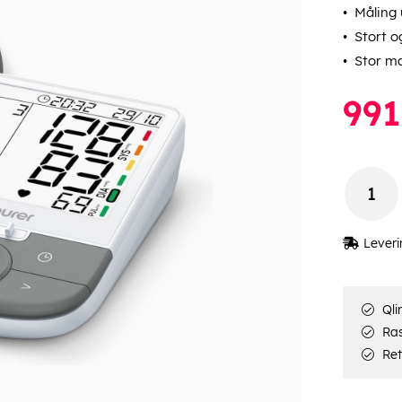
Måling 
Stort og
Stor ma
991
Leveri
Qli
Rask
Ret