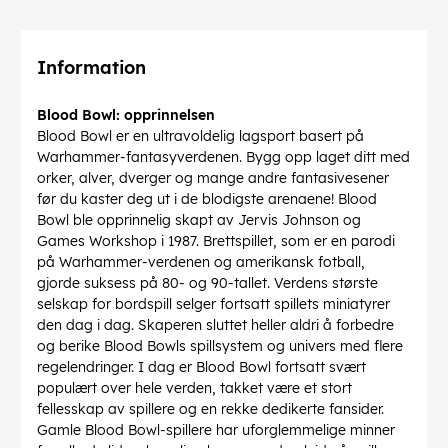
Information
Blood Bowl: opprinnelsen
Blood Bowl er en ultravoldelig lagsport basert på
Warhammer-fantasyverdenen. Bygg opp laget ditt med
orker, alver, dverger og mange andre fantasivesener
før du kaster deg ut i de blodigste arenaene! Blood
Bowl ble opprinnelig skapt av Jervis Johnson og
Games Workshop i 1987. Brettspillet, som er en parodi
på Warhammer-verdenen og amerikansk fotball,
gjorde suksess på 80- og 90-tallet. Verdens største
selskap for bordspill selger fortsatt spillets miniatyrer
den dag i dag. Skaperen sluttet heller aldri å forbedre
og berike Blood Bowls spillsystem og univers med flere
regelendringer. I dag er Blood Bowl fortsatt svært
populært over hele verden, takket være et stort
fellesskap av spillere og en rekke dedikerte fansider.
Gamle Blood Bowl-spillere har uforglemmelige minner