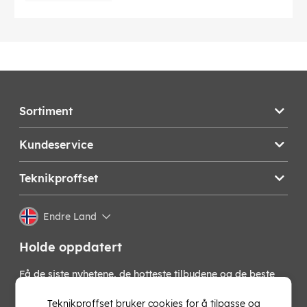
Få motstanderne til å bite i gresset mens du klatrer på
den offisielle internasjonale topplisten for å vinne de
prestisjefylte titlene som Blood Bowls "beste trener" og
"beste lag"!
Språk på omslaget:
Engelsk
Sortiment
Denne teksten er automatisk oversatt, og det kan
forekomme feil.
Kundeservice
EAN:
0612561700512
Teknikproffset
Endre Land
Holde oppdatert
Få de siste nyhetene, de hotteste tilbudene og de beste
tipsene fra oss direkte i innboksen din. Meld deg på vårt
nyhetsbrev!
Teknikproffset bruker cookies for å tilpasse og