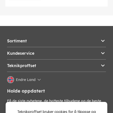
Sortiment
Kundeservice
Teknikproffset
Endre Land
Holde oppdatert
Få de siste nyhetene, de hotteste tilbudene og de beste
tipsene fra oss direkte i innboksen din. Meld deg på vårt
nyhetsbrev!
Teknikproffset bruker cookies for å tilpasse og