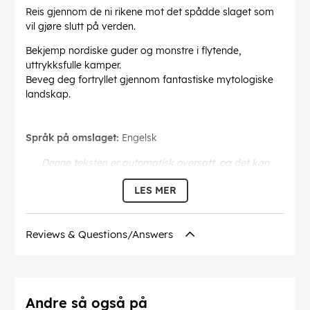
Reis gjennom de ni rikene mot det spådde slaget som
vil gjøre slutt på verden.
Bekjemp nordiske guder og monstre i flytende,
uttrykksfulle kamper.
Beveg deg fortryllet gjennom fantastiske mytologiske
landskap.
Språk på omslaget:
Engelsk
Denne teksten er automatisk oversatt, og det kan
forekomme feil.
LES MER
EAN:
0711719409298
Reviews & Questions/Answers
Andre så også på