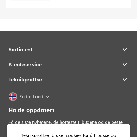
Sortiment
Kundeservice
Teknikproffset
Endre Land
Holde oppdatert
Få de siste nyhetene, de hotteste tilbudene og de beste
tipsene fra oss direkte i innboksen din. Meld deg på vårt
nyhetsbrev!
Teknikproffset bruker cookies for å tilpasse og