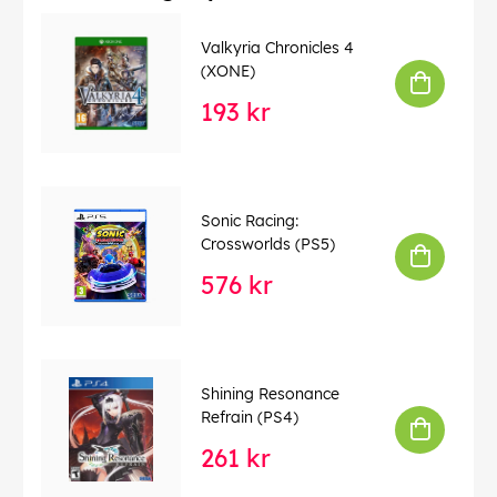
forekomme feil.
Valkyria Chronicles 4
EAN:
5055277050369
(XONE)
193 kr
Sonic Racing:
Crossworlds (PS5)
576 kr
Shining Resonance
Refrain (PS4)
261 kr