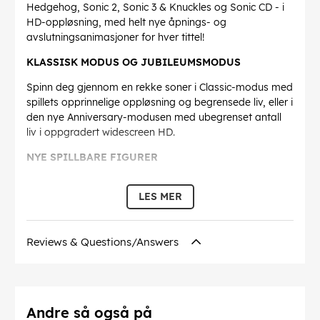
Hedgehog, Sonic 2, Sonic 3 & Knuckles og Sonic CD - i
HD-oppløsning, med helt nye åpnings- og
avslutningsanimasjoner for hver tittel!
KLASSISK MODUS OG JUBILEUMSMODUS
Spinn deg gjennom en rekke soner i Classic-modus med
spillets opprinnelige oppløsning og begrensede liv, eller i
den nye Anniversary-modusen med ubegrenset antall
liv i oppgradert widescreen HD.
NYE SPILLBARE FIGURER
Spill som Sonic, Tails eller Knuckles i Sonic the
LES MER
Hedgehog, Sonic the Hedgehog 2, Sonic 3 & Knuckles
og Sonic CD! OG for første gang noensinne kan du spille
som Amy Rose i disse legendariske klassikerne!
Reviews & Questions/Answers
12 SONIC GAME GEAR-TITLER
Opplev 12 elskede Sonic Game Gear-titler på dagens
generasjon plattformer!
Andre så også på
Denne teksten er automatisk oversatt, og det kan