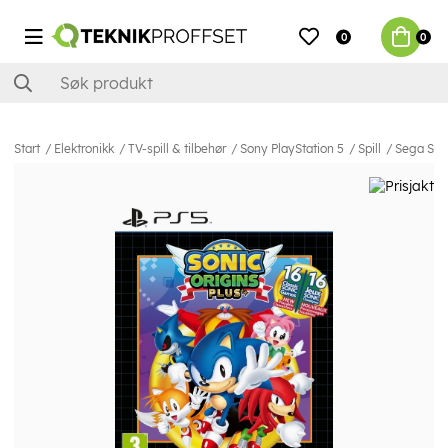
0
0
Start
Elektronikk
TV-spill & tilbehør
Sony PlayStation 5
Spill
Sega Soni